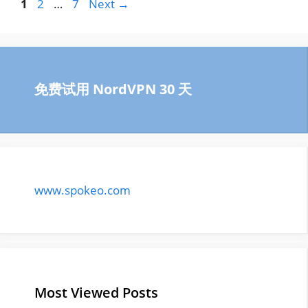
Page
Page
Page
1
2
…
7
Next
→
免费试用 NordVPN 30 天
www.spokeo.com
Most Viewed Posts