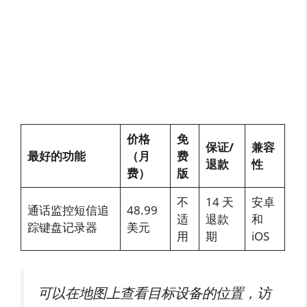
价格
免
保证/
兼容
最好的功能
（月
费
退款
性
费）
版
不
14 天
安卓
通话监控短信追
48.99
适
退款
和
踪键盘记录器
美元
用
期
iOS
可以在地图上查看目标设备的位置，访