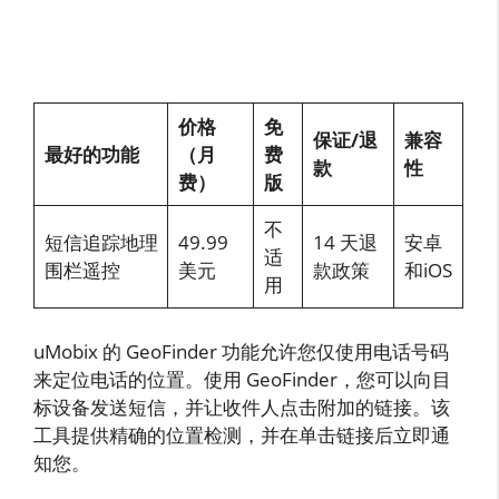
价格
免
保证/退
兼容
最好的功能
（月
费
款
性
费）
版
不
短信追踪地理
49.99
14 天退
安卓
适
围栏遥控
美元
款政策
和iOS
用
uMobix 的 GeoFinder 功能允许您仅使用电话号码
来定位电话的位置。使用 GeoFinder，您可以向目
标设备发送短信，并让收件人点击附加的链接。该
工具提供精确的位置检测，并在单击链接后立即通
知您。