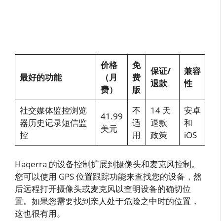
价格
免
保证/
兼容
最好的功能
（月
费
退款
性
费）
版
社交媒体监控浏览
不
14 天
安卓
41.99
器历史记录短信监
适
退款
和
美元
控
用
政策
iOS
Haqerra 的设备控制扩展到摄像头和麦克风控制。
您可以使用 GPS 位置跟踪功能来查找您的设备，然
后远程打开摄像头或麦克风以查明设备的确切位
置。如果您需要找到亲人处于危险之中时的位置，
这也很有用。