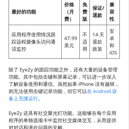
价格
免
兼
保证/
最好的功能
（月
费
容
退款
费）
版
性
安
应用程序使用情况跟
不
14 天
47.99
卓
踪远程摄像头访问通
适
退款
美元
和
话监控
用
政策
iOS
除了 EyeZy 的跟踪功能之外，还有大量的设备管理
功能。其中包括击键和屏幕记录，可以进一步深入
了解设备使用和通信。虽然如果 iPhone 没有越狱，
则无法使用击键记录功能，但它可以
在 Android 设
备上无缝运行
。
EyeZy 还具有社交聚光灯功能。这能够在每个应用
程序的单独选项卡中监控社交媒体交互，从而提供
对对话和潜在问题的见解。