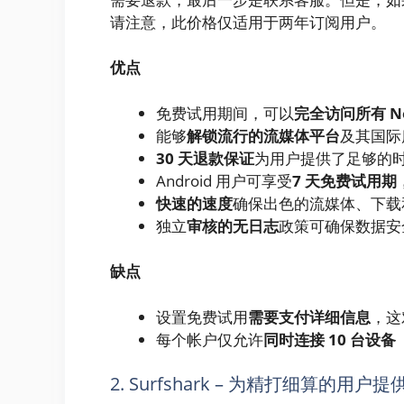
请注意，此价格仅适用于两年订阅用户。
优点
免费试用期间，可以
完全访问所有 No
能够
解锁流行的流媒体平台
及其国际
30 天退款保证
为用户提供了足够的时间
Android 用户可享受
7 天免费试用期
快速的速度
确保出色的流媒体、下载
独立
审核的无日志
政策可确保数据安
缺点
设置免费试用
需要支付详细信息
，这
每个帐户仅允许
同时连接 10 台设备
2. Surfshark – 为精打细算的用户