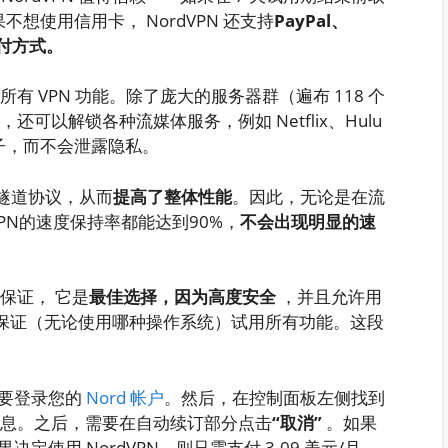
不想使用信用卡， NordVPN 还支持
PayPal、
币支付方式。
所有 VPN 功能。除了庞大的服务器群（遍布 118 个
，还可以解锁各种流媒体服务，例如 Netflix、Hulu
载种子，而不会泄露隐私。
nx隧道协议，从而
提高了整体性能
。因此，无论是在流
PN的速度保持率都能达到90%，
不会出现明显的速
款保证， 它是
最佳选择，因为高度安全
，并且允许用
 天退款保证（无论使用哪种操作系统）试用所有功能。这段
需要登录您的
Nord 帐户
。然后，在控制面板左侧找到
息。之后，需要在自动续订部分点击
“取消”
。如果
使用 NordVPN，则只需支付 3.09 美元/月，