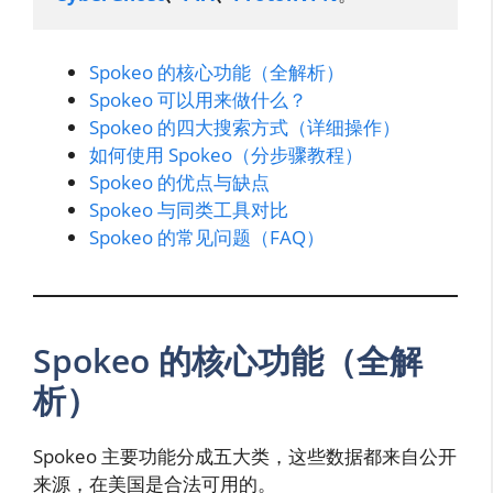
Spokeo 的核心功能（全解析）
Spokeo 可以用来做什么？
Spokeo 的四大搜索方式（详细操作）
如何使用 Spokeo（分步骤教程）
Spokeo 的优点与缺点
Spokeo 与同类工具对比
Spokeo 的常见问题（FAQ）
Spokeo 的核心功能（全解
析）
Spokeo 主要功能分成五大类，这些数据都来自公开
来源，在美国是合法可用的。