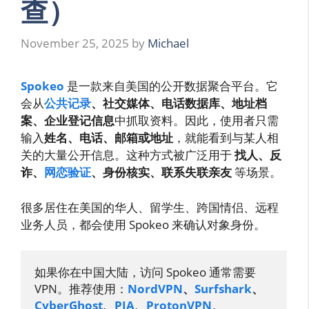
查）
November 25, 2025
by
Michael
Spokeo
是一款来自美国的公开数据聚合平台。它
会从
公共记录
、社交媒体、电话数据库、地址档
案、企业登记信息
中抓取资料。因此，使用者只需
输入
姓名、电话、邮箱或地址
，就能看到与某人相
关的大量公开信息。这种方式被广泛用于
找人、反
诈、
网恋验证
、身份核实、联系失联亲友
等场景。
很多居住在美国的华人、留学生、跨国情侣、远程
业务人员，都会使用 Spokeo 来确认对象身份。
如果你在中国大陆，访问 Spokeo 通常需要 
VPN。推荐使用：
NordVPN
、
Surfshark
、
CyberGhost
、
PIA
、
ProtonVPN
。