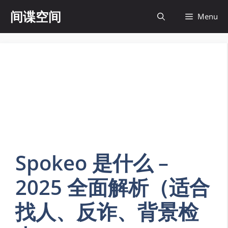
Skip
间谍空间
Menu
to
content
Spokeo 是什么 –
2025 全面解析（适合
找人、反诈、背景检