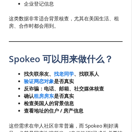
企业登记信息
这类数据非常适合背景核查，尤其在美国生活、租
房、合作时都会用到。
Spokeo 可以用来做什么？
找失联亲友、
找老同学
、找联系人
验证网恋对象
是否真实
反诈骗：电话、邮箱、社交媒体核查
确认
租房房东
是否真实
检查美国人的背景信息
查看地址的住户 / 房产信息
这些需求在华人社区非常普遍，而 Spokeo 刚好满