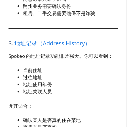
跨州业务需要确认身份
租房、二手交易需要确保不是诈骗
3.
地址记录（Address History）
Spokeo 的地址记录功能非常强大。你可以看到：
当前住址
过往地址
地址使用年份
地址关联人员
尤其适合：
确认某人是否真的住在某地