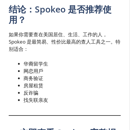
结论：Spokeo 是否推荐使
用？
如果你需要查在美国居住、生活、工作的人，
Spokeo 是最简易、性价比最高的查人工具之一。特
别适合：
华裔留学生
网恋用戶
商务验证
房屋租赁
反诈骗
找失联亲友