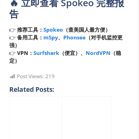
🔥 立即查看 Spokeo 完整报
告
👉
推荐工具：
Spokeo
（查美国人最方便）
👉
备用工具：
mSpy
、
Phonsee
（对手机监控更
强）
👉
VPN：
Surfshark
（便宜）、
NordVPN
（稳
定）
Post Views:
219
Related Posts: