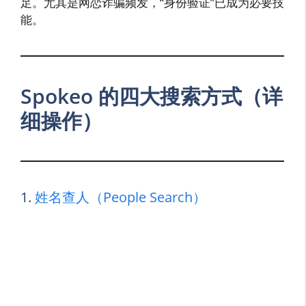
足。尤其是网恋诈骗频发，“身份验证”已成为必要技
能。
Spokeo 的四大搜索方式（详
细操作）
1.
姓名查人（People Search）