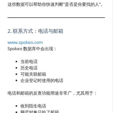
这些数据可以帮助你快速判断“是否是你要找的人”。
2. 联系方式：电话与邮箱
www.spokeo.com
Spokeo 数据库中会出现：
当前电话
历史电话
可能关联邮箱
企业登记时使用的电话
电话和邮箱的反查功能用途非常广，尤其用于：
收到陌生电话
网恋对象只给了邮箱