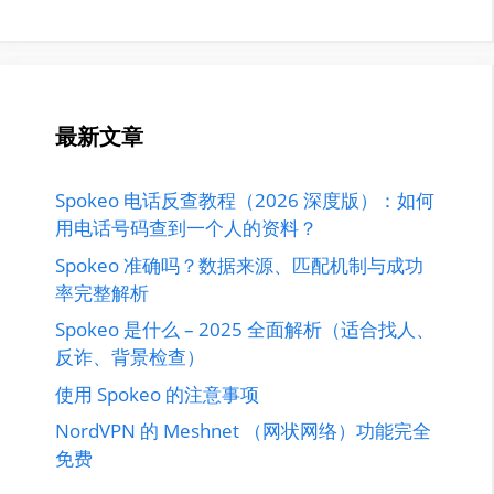
最新文章
Spokeo 电话反查教程（2026 深度版）：如何
用电话号码查到一个人的资料？
Spokeo 准确吗？数据来源、匹配机制与成功
率完整解析
Spokeo 是什么 – 2025 全面解析（适合找人、
反诈、背景检查）
使用 Spokeo 的注意事项
NordVPN 的 Meshnet （网状网络）功能完全
免费